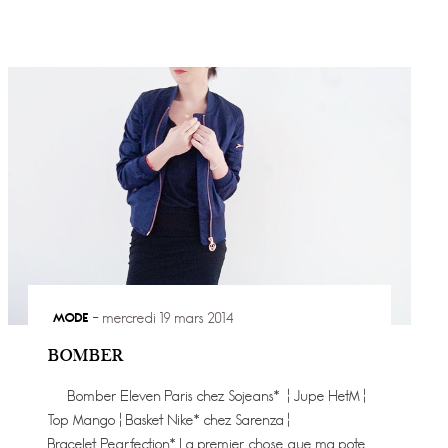
MODE
mercredi 19 mars 2014
BOMBER
Bomber Eleven Paris chez Sojeans* ¦ Jupe HetM ¦
Top Mango ¦ Basket Nike* chez Sarenza ¦
Bracelet Pearfection* La premier chose que ma pote