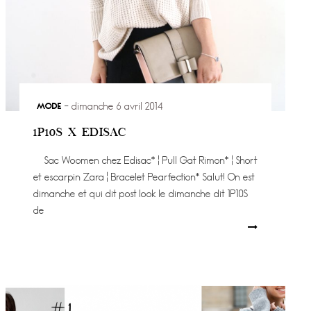
MODE
dimanche 6 avril 2014
1P10S X EDISAC
Sac Woomen chez Edisac* ¦ Pull Gat Rimon* ¦ Short
et escarpin Zara ¦ Bracelet Pearfection* Salut! On est
dimanche et qui dit post look le dimanche dit 1P10S
de