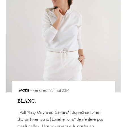
MODE
vendredi 23 mai 2014
BLANC.
Pull Noisy May chez Sojeans* ¦ Jupe/Short Zara ¦
Slip-on River Island ¦ Lunette Toms* Je n’enlève pas
mes lunettes… (J’ai pas envi que tu partes en