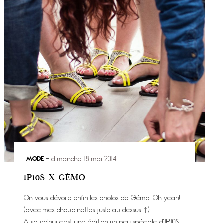
MODE
dimanche 18 mai 2014
1P10S X GÉMO
On vous dévoile enfin les photos de Gémo! Oh yeah!
(avec mes choupinettes juste au dessus ↑)
Aujourd’hui c’est une édition un peu spéciale d’1P10S