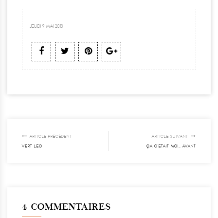
JEUDI 9 MAI 2013
ARTICLE PRÉCÉDENT
ARTICLE SUIVANT
VERT LEO
ÇA C’ETAIT MOI… AVANT
4 COMMENTAIRES