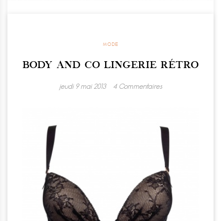
MODE
BODY AND CO LINGERIE RÉTRO
jeudi 9 mai 2013
4 Commentaires