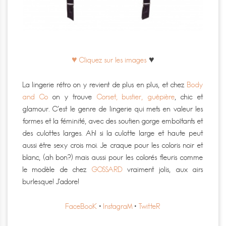
♥
Cliquez sur les images
♥
La lingerie rétro on y revient de plus en plus, et chez
Body
and Co
on y trouve
Corset, bustier, guêpière
, chic et
glamour. C’est le genre de lingerie qui mets en valeur les
formes et la féminité, avec des soutien gorge emboîtants et
des culottes larges. Ah! si la culotte large et haute peut
aussi être sexy crois moi. Je craque pour les coloris noir et
blanc, (ah bon?) mais aussi pour les colorés fleuris comme
le modèle de chez
GOSSARD
vraiment jolis, aux airs
burlesque! J’adore!
FaceBooK
•
InstagraM
•
TwitteR