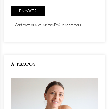
Confirmez que vous n'êtes PAS un spammeur
À PROPOS