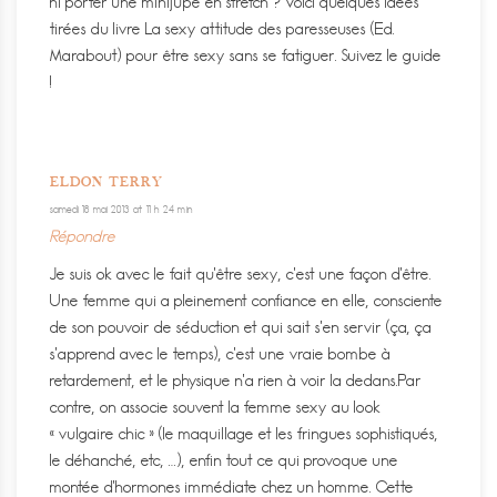
ni porter une minijupe en stretch ? Voici quelques idées
tirées du livre La sexy attitude des paresseuses (Ed.
Marabout) pour être sexy sans se fatiguer. Suivez le guide
!
ELDON TERRY
samedi 18 mai 2013 at 11 h 24 min
Répondre
Je suis ok avec le fait qu’être sexy, c’est une façon d’être.
Une femme qui a pleinement confiance en elle, consciente
de son pouvoir de séduction et qui sait s’en servir (ça, ça
s’apprend avec le temps), c’est une vraie bombe à
retardement, et le physique n’a rien à voir la dedans.Par
contre, on associe souvent la femme sexy au look
« vulgaire chic » (le maquillage et les fringues sophistiqués,
le déhanché, etc, …), enfin tout ce qui provoque une
montée d’hormones immédiate chez un homme. Cette