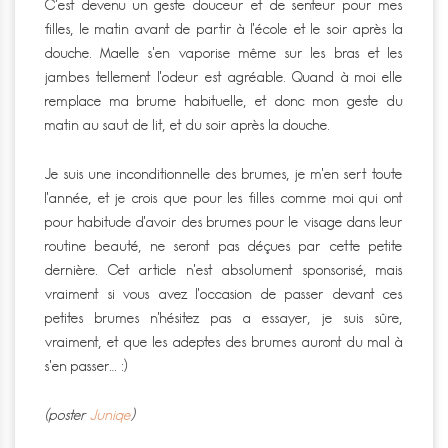
C’est devenu un geste douceur et de senteur pour mes
filles, le matin avant de partir à l’école et le soir après la
douche. Maelle s’en vaporise même sur les bras et les
jambes tellement l’odeur est agréable. Quand à moi elle
remplace ma brume habituelle, et donc mon geste du
matin au saut de lit, et du soir après la douche.
Je suis une inconditionnelle des brumes, je m’en sert toute
l’année, et je crois que pour les filles comme moi qui ont
pour habitude d’avoir des brumes pour le visage dans leur
routine beauté, ne seront pas déçues par cette petite
dernière. Cet article n’est absolument sponsorisé, mais
vraiment si vous avez l’occasion de passer devant ces
petites brumes n’hésitez pas a essayer, je suis sûre,
vraiment, et que les adeptes des brumes auront du mal à
s’en passer… :)
(poster
Juniqe
)