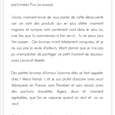
parfumées. Puis j’ai essayé…
J’avais vraiment envie de vous parler de cette découverte
car ce sont des produits qui en plus d’être vraiment
mignons et sympas sont carrément cool dans le sens où,
une fois que tu commences à t’en servir… tu ne peux plus
t’en passer… Ces brumes m’ont totalement conquises, et je
ne suis pas la seule d’ailleurs, étant donné que je n’ai pas
pu m’empêcher de partager ce petit moment de douceur
avec Laura et Maelle.
Des petites brumes d’Amour (comme elles se font appeler
chez « Merci Handy », et je suis plutôt d’accore avec eux)
fabriquées en France, sans Paraben et sans alcool, avec
des parfums chouettes, légers, doux et vraiment
agréables, que l’on se vaporise quand on veut et où on
veut.