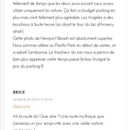
tellement de temps que les deux jours suivant nous avons
utilisé uniquement la voiture. Ça fait un budget parking en
plus mais c’est tellement plus agréable. Los Angeles a des
bouchons à toute heure (on dirait le tour du lac d’Annecy
ahah).
Cette photo de Newport Beach est absolument superbe.
Nous sommes allées au Pacific Park en début de soirée, on
a adoré l’ambiance. La fraicheur du soir nous a permis de
bien plus apprécier notre temps passé là-bas (malgré le
prix du parking !!).
BRICE
vendredi 18 juin 2021 at 11 h 56 min
Répondre
Ah la route 66 ! Que dire ? Une route mythique que
j’aimerais un jour emprunté avec une vieille voiture