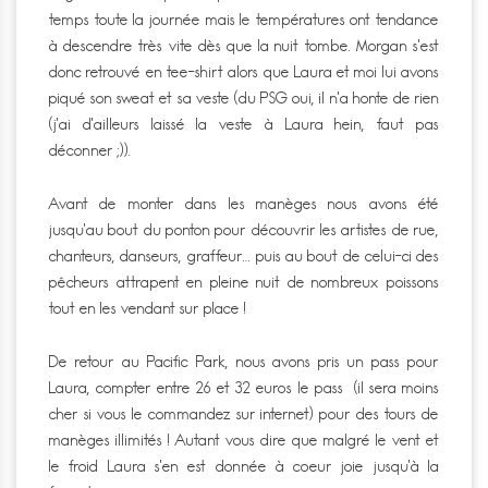
temps toute la journée mais le températures ont tendance
à descendre très vite dès que la nuit tombe. Morgan s’est
donc retrouvé en tee-shirt alors que Laura et moi lui avons
piqué son sweat et sa veste (du PSG oui, il n’a honte de rien
(j’ai d’ailleurs laissé la veste à Laura hein, faut pas
déconner ;)).
Avant de monter dans les manèges nous avons été
jusqu’au bout du ponton pour découvrir les artistes de rue,
chanteurs, danseurs, graffeur… puis au bout de celui-ci des
pêcheurs attrapent en pleine nuit de nombreux poissons
tout en les vendant sur place !
De retour au Pacific Park, nous avons pris un pass pour
Laura, compter entre 26 et 32 euros le pass (il sera moins
cher si vous le commandez sur internet) pour des tours de
manèges illimités ! Autant vous dire que malgré le vent et
le froid Laura s’en est donnée à coeur joie jusqu’à la