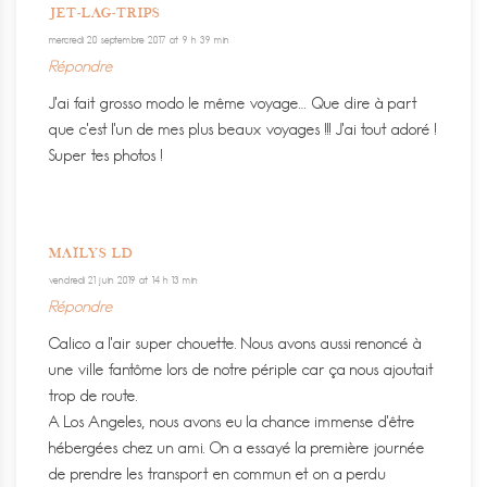
JET-LAG-TRIPS
mercredi 20 septembre 2017 at 9 h 39 min
Répondre
J’ai fait grosso modo le même voyage… Que dire à part
que c’est l’un de mes plus beaux voyages !!! J’ai tout adoré !
Super tes photos !
MAÏLYS LD
vendredi 21 juin 2019 at 14 h 13 min
Répondre
Calico a l’air super chouette. Nous avons aussi renoncé à
une ville fantôme lors de notre périple car ça nous ajoutait
trop de route.
A Los Angeles, nous avons eu la chance immense d’être
hébergées chez un ami. On a essayé la première journée
de prendre les transport en commun et on a perdu