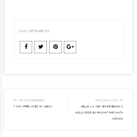
LUNDI 4 SEPTEMBRE 2017
ARTICLE PRÉCÉDENT
ARTICLE SUIVANT
7 ANS APRÈS AVEC MY M&M’S
HELLO L.A ! DE VENICE BEACH À
HOLLYWOOD EN PASSANT PAR SANTA
MONICA