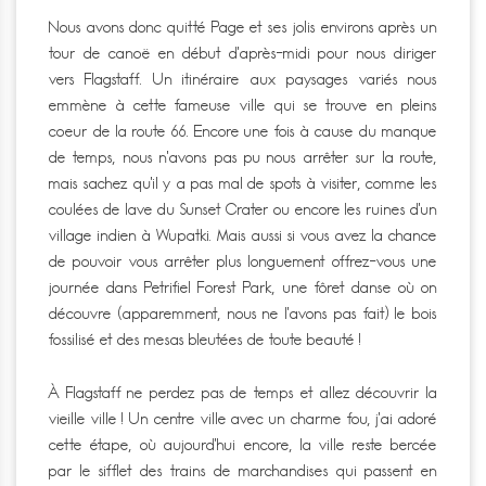
Nous avons donc quitté Page et ses jolis environs après un
tour de canoë en début d’après-midi pour nous diriger
vers Flagstaff. Un itinéraire aux paysages variés nous
emmène à cette fameuse ville qui se trouve en pleins
coeur de la route 66. Encore une fois à cause du manque
de temps, nous n’avons pas pu nous arrêter sur la route,
mais sachez qu’il y a pas mal de spots à visiter, comme les
coulées de lave du Sunset Crater ou encore les ruines d’un
village indien à Wupatki. Mais aussi si vous avez la chance
de pouvoir vous arrêter plus longuement offrez-vous une
journée dans Petrifiel Forest Park, une fôret danse où on
découvre (apparemment, nous ne l’avons pas fait) le bois
fossilisé et des mesas bleutées de toute beauté !
À Flagstaff ne perdez pas de temps et allez découvrir la
vieille ville ! Un centre ville avec un charme fou, j’ai adoré
cette étape, où aujourd’hui encore, la ville reste bercée
par le sifflet des trains de marchandises qui passent en