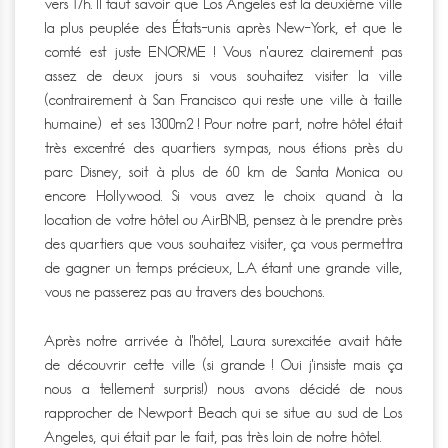
vers 17h. Il faut savoir que Los Angeles est la deuxième ville
la plus peuplée des États-unis après New-York, et que le
comté est juste ENORME ! Vous n’aurez clairement pas
assez de deux jours si vous souhaitez visiter la ville
(contrairement à San Francisco qui reste une ville à taille
humaine) et ses 1300m2 ! Pour notre part, notre hôtel était
très excentré des quartiers sympas, nous étions près du
parc Disney, soit à plus de 60 km de Santa Monica ou
encore Hollywood. Si vous avez le choix quand à la
location de votre hôtel ou AirBNB, pensez à le prendre près
des quartiers que vous souhaitez visiter, ça vous permettra
de gagner un temps précieux, L.A étant une grande ville,
vous ne passerez pas au travers des bouchons.
Après notre arrivée à l’hôtel, Laura surexcitée avait hâte
de découvrir cette ville (si grande ! Oui j’insiste mais ça
nous a tellement surpris!) nous avons décidé de nous
rapprocher de Newport Beach qui se situe au sud de Los
Angeles, qui était par le fait, pas très loin de notre hôtel.