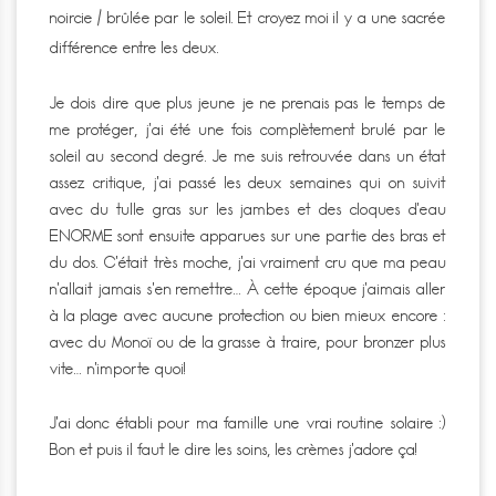
noircie / brûlée par le soleil. Et croyez moi il y a une sacrée
différence entre les deux.
Je dois dire que plus jeune je ne prenais pas le temps de
me protéger, j’ai été une fois complètement brulé par le
soleil au second degré. Je me suis retrouvée dans un état
assez critique, j’ai passé les deux semaines qui on suivit
avec du tulle gras sur les jambes et des cloques d’eau
ENORME sont ensuite apparues sur une partie des bras et
du dos. C’était très moche, j’ai vraiment cru que ma peau
n’allait jamais s’en remettre… À cette époque j’aimais aller
à la plage avec aucune protection ou bien mieux encore :
avec du Monoï ou de la grasse à traire, pour bronzer plus
vite… n’importe quoi!
J’ai donc établi pour ma famille une vrai routine solaire :)
Bon et puis il faut le dire les soins, les crèmes j’adore ça!