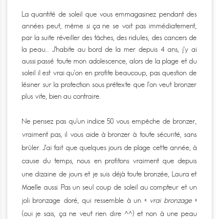
La quantité de soleil que vous emmagasinez pendant des
années peut, même si ça ne se voit pas immédiatement,
par la suite réveiller des tâches, des ridules, des cancers de
la peau… J’habite au bord de la mer depuis 4 ans, j’y ai
aussi passé toute mon adolescence, alors de la plage et du
soleil il est vrai qu’on en profite beaucoup, pas question de
lésiner sur la protection sous prétexte que l’on veut bronzer
plus vite, bien au contraire.
Ne pensez pas qu’un indice 50 vous empêche de bronzer,
vraiment pas, il vous aide à bronzer à toute sécurité, sans
brûler. J’ai fait que quelques jours de plage cette année, à
cause du temps, nous en profitons vraiment que depuis
une dizaine de jours et je suis déjà toute bronzée, Laura et
Maelle aussi. Pas un seul coup de soleil au compteur et un
joli bronzage doré, qui ressemble à un «
vrai bronzage
»
(oui je sais, ça ne veut rien dire ^^) et non à une peau