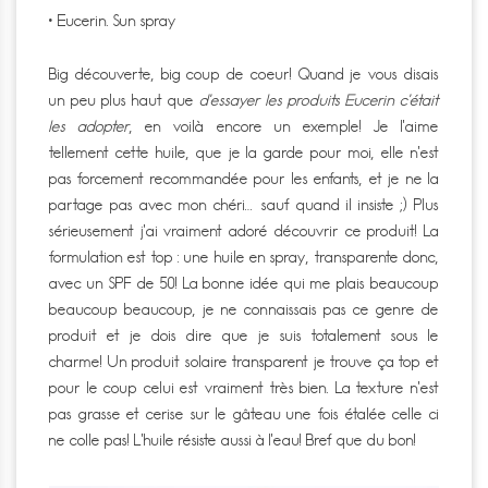
• Eucerin. Sun spray
Big découverte, big coup de coeur! Quand je vous disais
un peu plus haut que
d’essayer les produits Eucerin c’était
les adopter
, en voilà encore un exemple! Je l’aime
tellement cette huile, que je la garde pour moi, elle n’est
pas forcement recommandée pour les enfants, et je ne la
partage pas avec mon chéri… sauf quand il insiste ;) Plus
sérieusement j’ai vraiment adoré découvrir ce produit! La
formulation est top : une huile en spray, transparente donc,
avec un SPF de 50! La bonne idée qui me plais beaucoup
beaucoup beaucoup, je ne connaissais pas ce genre de
produit et je dois dire que je suis totalement sous le
charme! Un produit solaire transparent je trouve ça top et
pour le coup celui est vraiment très bien. La texture n’est
pas grasse et cerise sur le gâteau une fois étalée celle ci
ne colle pas! L’huile résiste aussi à l’eau! Bref que du bon!