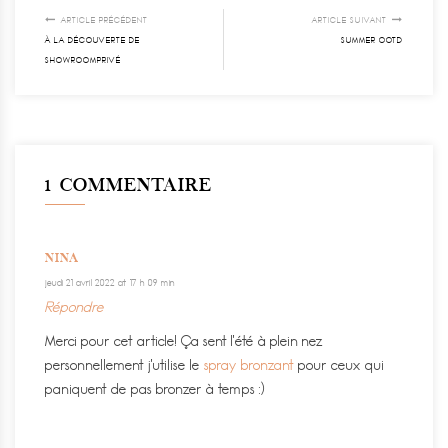
ARTICLE PRÉCÉDENT
ARTICLE SUIVANT
À LA DÉCOUVERTE DE
SUMMER OOTD
SHOWROOMPRIVÉ
1 COMMENTAIRE
NINA
jeudi 21 avril 2022 at 17 h 09 min
Répondre
Merci pour cet article! Ça sent l’été à plein nez
personnellement j’utilise le
spray bronzant
pour ceux qui
paniquent de pas bronzer à temps :)