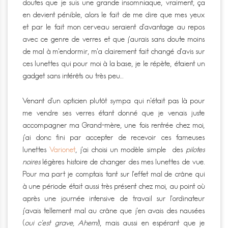
doutes que je suis une grande insomniaque, vraiment, ça
en devient pénible, alors le fait de me dire que mes yeux
et par le fait mon cerveau seraient d’avantage au repos
avec ce genre de verres et que j’aurais sans doute moins
de mal à m’endormir, m’a clairement fait changé d’avis sur
ces lunettes qui pour moi à la base, je le répète, étaient un
gadget sans intérêts ou très peu…
Venant d’un opticien plutôt sympa qui n’était pas là pour
me vendre ses verres étant donné que je venais juste
accompagner ma Grand-mère, une fois rentrée chez moi,
j’ai donc fini par accepter de recevoir ces fameuses
lunettes
Varionet
, j’ai choisi un modèle simple des
pilotes
noires
légères histoire de changer des mes lunettes de vue.
Pour ma part je comptais tant sur l’effet mal de crâne qui
à une période était aussi très présent chez moi, au point où
après une journée intensive de travail sur l’ordinateur
j’avais tellement mal au crâne que j’en avais des nausées
(
oui c’est grave, Ahem!
), mais aussi en espérant que je