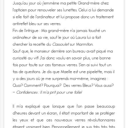
Jusqu’au jour où j’emmène ma petite Grand-mère chez
l’opticien pour renouveler ses lunettes. Celui ci lui demande
si elle fait de l’ordinateur et lui propose donc un traitement
antireflet bleu sur ses verres.
Fin de l’intrigue : Ma grand-mère n’a jamais touché un
ordinateur de sa vie, sauf le jour où Laura lui a fait
chercher la recette du
Cassoulet
sur Marmiton.
Sauf que, le monsieur derrière son bureau avait piqué ma
curiosité au vif! J’ai donc voulu en savoir plus, une bonne
fois pour toute sur ces fameux verres. S’en ai suivi tout un
tas de questions. Je dis que Maelle est une pipelette, mais il
y a des jours où je me surprends moi-même, imaginez :
Quoi? Comment? Pourquoi? Des verres Bleus? Vous aussi?
–
Confidences : Il m’a prit pour une folle!
Il m’a expliqué que lorsque que l’on passe beaucoup
d’heures devant un écran, il était important de se protéger
les yeux et que ces nouveaux verres révolutionnaires
étaient vraiment bien. Personnellement je suis très très très