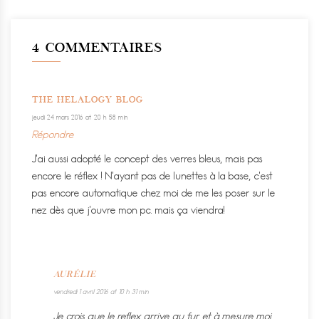
4 COMMENTAIRES
THE HELALOGY BLOG
jeudi 24 mars 2016 at 20 h 58 min
Répondre
J’ai aussi adopté le concept des verres bleus, mais pas
encore le réflex ! N’ayant pas de lunettes à la base, c’est
pas encore automatique chez moi de me les poser sur le
nez dès que j’ouvre mon pc. mais ça viendra!
AURÉLIE
vendredi 1 avril 2016 at 10 h 31 min
Je crois que le reflex arrive au fur et à mesure moi