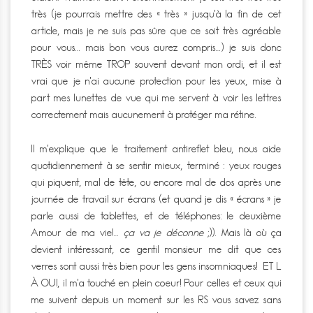
très (je pourrais mettre des « très » jusqu’à la fin de cet
article, mais je ne suis pas sûre que ce soit très agréable
pour vous… mais bon vous aurez compris…) je suis donc
TRÈS voir même TROP souvent devant mon ordi, et il est
vrai que je n’ai aucune protection pour les yeux, mise à
part mes lunettes de vue qui me servent à voir les lettres
correctement mais aucunement à protéger ma rétine.
Il m’explique que le traitement antireflet bleu, nous aide
quotidiennement à se sentir mieux, terminé : yeux rouges
qui piquent, mal de tête, ou encore mal de dos après une
journée de travail sur écrans (et quand je dis « écrans » je
parle aussi de tablettes, et de téléphones: le deuxième
Amour de ma vie!…
ça va je déconne
;)). Mais là où ça
devient intéressant, ce gentil monsieur me dit que ces
verres sont aussi très bien pour les gens insomniaques! ET L
À OUI, il m’a touché en plein coeur! Pour celles et ceux qui
me suivent depuis un moment sur les RS vous savez sans