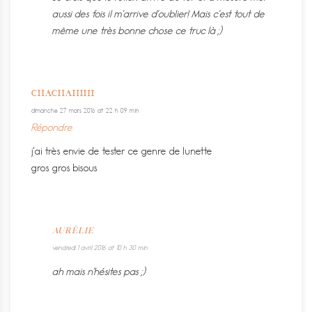
aussi des fois il m’arrive d’oublier! Mais c’est tout de
même une très bonne chose ce truc là ;)
CHACHAHIHI
dimanche 27 mars 2016 at 22 h 09 min
Répondre
j’ai très envie de tester ce genre de lunette
gros gros bisous
AURÉLIE
vendredi 1 avril 2016 at 10 h 30 min
ah mais n’hésites pas ;)