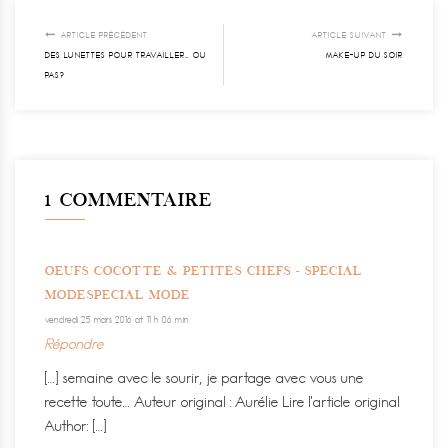
ARTICLE PRÉCÉDENT
ARTICLE SUIVANT
DES LUNETTES POUR TRAVAILLER… OU
MAKE-UP DU SOIR
PAS?
1 COMMENTAIRE
OEUFS COCOTTE & PETITES CHEFS - SPECIAL
MODESPECIAL MODE
vendredi 25 mars 2016 at 11 h 06 min
Répondre
[…] semaine avec le sourir, je partage avec vous une
recette toute… Auteur original : Aurélie Lire l’article original
Author: […]