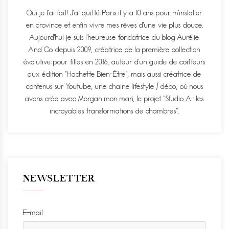
Oui je l'ai fait! J'ai quitté Paris il y a 10 ans pour m'installer
en province et enfin vivre mes rêves d'une vie plus douce.
Aujourd'hui je suis l'heureuse fondatrice du blog Aurélie
And Co depuis 2009, créatrice de la première collection
évolutive pour filles en 2016, auteur d'un guide de coiffeurs
aux édition "Hachette Bien-Être", mais aussi créatrice de
contenus sur Youtube, une chaine lifestyle / déco, où nous
avons crée avec Morgan mon mari, le projet "Studio A : les
incroyables transformations de chambres".
NEWSLETTER
E-mail