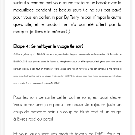
surtout si comme moi vous souhaitez faire un break avec le
maquillage pendant les beaux jours (je ne suis pas payé
pour vous en parler, ni par By Terry ni par n’importe autre
quels site, et le produit ne m’a pas été offert par la
marque, je tiens à le préciser) ;)
Etape 4 : Se nettoyer le visage (le soir)
J’utilise le gel nettoyant LEHNING tous les soirs, sous la douche, puis une nouvelle fois l’eau de beauté Rosamélis de
EMBRYOLISSE, vous pouvez laissez le flacon au réfrigérateur pour un effet glaçon, c’est génial pour finir de se
nettoyer la peau le soir tout en fraicheur. Votre visage sera frais et raffermi. 2 fois par semaine, je me nettoie la
peau avec les lingettes soins du visage triples action BYPHASSE idéales pour tous types de peaux. Je m’hydrate
une nouvelle fois la peau avec la crème DUCRAY.
Pour les soirs de sortie cette routine soins, est aussi idéale!
Vous aurez une jolie peau lumineuse. Je rajoutes juste un
coup de mascara noir, un coup de blush rosé et un rouge
à lèvres rosé ou corail.
Et vous, quels sont vos produits favoris de l’été? Pour ou