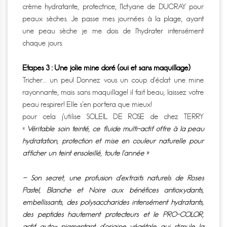
crème hydratante, protectrice, l’Ictyane de DUCRAY pour
peaux sèches. Je passe mes journées à la plage, ayant
une peau sèche je me dois de l’hydrater intensément
chaque jours.
Etapes 3 : Une jolie mine doré (oui et sans maquillage)
Tricher… un peu! Donnez vous un coup d’éclat une mine
rayonnante, mais sans maquillage! il fait beau, laissez votre
peau respirer! Elle s’en portera que mieux!
pour cela j’utilise SOLEIL DE ROSE de chez TERRY
«
Véritable soin teinté, ce fluide multi-actif offre à la peau
hydratation, protection et mise en couleur naturelle pour
afficher un teint ensoleillé, toute l’année »
– Son secret, une profusion d’extraits naturels de Roses
Pastel, Blanche et Noire aux bénéfices antioxydants,
embellissants, des polysaccharides intensément hydratants,
des peptides hautement protecteurs et le PRO-COLOR,
actif auto- pigmentant d’origine végétale qui stimule la