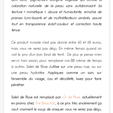
coloration naturelle de la peau sans autobronzant.
Sa
texture « mimétique », douce et humectante, enrichie de
prismes lumi-lissants et de multiréflecteurs ambrés, assure
tout en transparence éclat-couleur et correction haute
tenue.
Ce produit miracle n’est pas donné entre 60 et 68 euros,
mais vous ne serez pas déçu. En même temps quand on
voit le prix d’un bon fond de teint… De plus je pense m’en
servir hors saison, pour remplacer ma BB crème de temps
à autres.
Soleil de Rose
s’utilise sur
une peau nue, ou sur
une peau hydratée.
Appliquez comme un soin, sur
l’ensemble du visage, cou et décolleté, lissez pour faire
pénétrer.
Soleil de Rose est remplacé par
Or de Rose
actuellement
en promo chez
The Beautyst
, à ce prix très sincèrement ça
vaut vraiment le coup de craquer vous ne serez pas déçu,