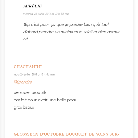
AURÉLIE
mercredi 23 juillet 2014 at 10 h 58 min
Yep c’est pour ça que je précise bien qu’il faut
d’abord prendre un minimum le soleil et bien dormir
^^
CHACHAHIHI
jeudi 24 juillet 2014 at 0 h 46 min
Répondre
de super produits
parfait pour avoir une belle peau
gros bisous
GLOSSYBOX D’OCTOBRE BOUQUET DE SOINS SUR-