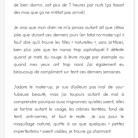
de bien dormir, soit plus de 7 heures par nuits (ça faisait
des mois que ça ne m’était pas arrivé).
Je crois que mon chéri ne m’a jamais autant dit que j’étais
jolie que durant ces derniers jours (en total no-make-up) il
faut dire qu’il trouve les filles « naturelles », sans artifices,
bien plus jolie que les nanas trop sophistiqué! Il déteste
quand je mets du rouge à lèvre rouge par exemple ou
quand mes yeux ont trop noirs! J’ai également eu
beaucoup de compliment sur teint ces derniers semaines.
J’adore le make-up, je suis d’ailleurs pas mal de you-
tubeuse beauté, mais j’ai toujours autant de mal à
comprendre pourquoi aussi mignonnes qu’elles soient, elles
se tartine autant le visage, les crèmes teintées, fond de
teint, anti-cernes, et tout le reste… Je suis pour le
maquillage naturel, quitte à ce que quelques « petites
imperfections » soient visibles, je trouve ça charmant.