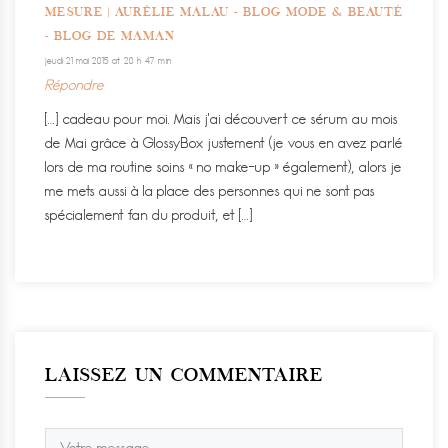
MESURE | AURÉLIE MALAU - BLOG MODE & BEAUTÉ
- BLOG DE MAMAN
jeudi 21 mai 2015 at 20 h 47 min
Répondre
[…] cadeau pour moi. Mais j’ai découvert ce sérum au mois
de Mai grâce à GlossyBox justement (je vous en avez parlé
lors de ma routine soins « no make-up » également), alors je
me mets aussi à la place des personnes qui ne sont pas
spécialement fan du produit, et […]
LAISSEZ UN COMMENTAIRE