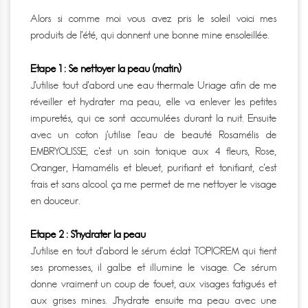
Alors si comme moi vous avez pris le soleil voici mes
produits de l’été, qui donnent une bonne mine ensoleillée.
Etape 1 : Se nettoyer la peau (matin)
J’utilise tout d’abord une eau thermale Uriage afin de me
réveiller et hydrater ma peau, elle va enlever les petites
impuretés, qui ce sont accumulées durant la nuit. Ensuite
avec un coton j’utilise l’eau de beauté Rosamélis de
EMBRYOLISSE, c’est un soin tonique aux 4 fleurs, Rose,
Oranger, Hamamélis et bleuet, purifiant et tonifiant, c’est
frais et sans alcool. ça me permet de me nettoyer le visage
en douceur.
Etape 2 : S’hydrater la peau
J’utilise en tout d’abord le sérum éclat TOPICREM qui tient
ses promesses, il galbe et illumine le visage. Ce sérum
donne vraiment un coup de fouet, aux visages fatigués et
aux grises mines. J’hydrate ensuite ma peau avec une