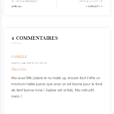
ARTICLE PRÉCÉDENT
ARTICLE SUIVANT
JUPE ALU
— SIMPLICITY —
4 COMMENTAIRES
CAMILLE
mardi 22 juillet 2014 at 23 h 06 min
Répondre
Moi aussi l’été j’adore le no make up, encore faut il être un
minimum hâlée parce que sinon on est bonne pour le fond
de teint bonne mine ! J’adore cet article, très instructif,
merci :)