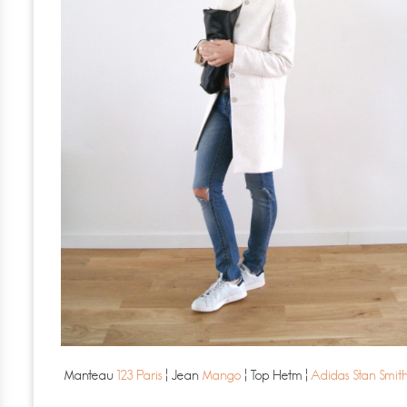
Manteau
123 Paris
¦ Jean
Mango
¦ Top Hetm ¦
Adidas Stan Smit