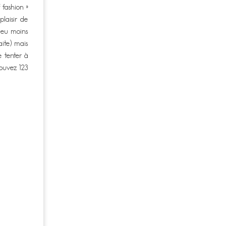
 fashion »
plaisir de
 peu moins
aite) mais
e tenter à
rouvez 123