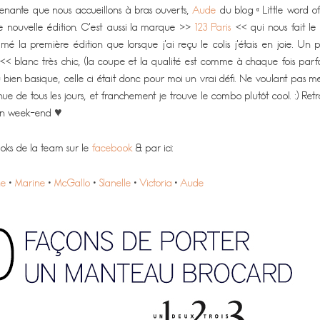
venante que nous accueillons à bras ouverts,
Aude
du blog « Little word of
e nouvelle édition. C’est aussi la marque >>
123 Paris
<< qui nous fait le 
imé la première édition que lorsque j’ai reçu le colis j’étais en joie. Un
<< blanc très chic, (la coupe et la qualité est comme à chaque fois parf
u bien basique, celle ci était donc pour moi un vrai défi. Ne voulant pas m
e de tous les jours, et franchement je trouve le combo plutôt cool. :) Ret
on week-end ♥
ooks de la team sur le
facebook
& par ici:
ne
•
Marine
•
McGallo
•
Slanelle
•
Victoria
•
Aude