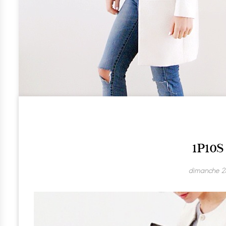
1P10S
dimanche 23