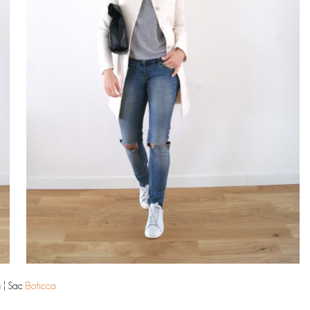
h
¦ Sac
Boticca