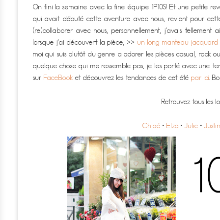
On fini la semaine avec la fine équipe 1P10S! Et une petite re
qui avait débuté cette aventure avec nous, revient pour cett
(re)collaborer avec nous, personnellement, j’avais tellement a
lorsque j’ai découvert la pièce, >>
un long manteau jacquard
moi qui suis plutôt du genre a adorer les pièces casual, rock o
quelque chose qui me ressemble pas, je les porté avec une tenu
sur
FaceBook
et découvrez les tendances de cet été
par ici
. B
Retrouvez tous les l
Chloé
•
Elza
•
Julie
•
Justi