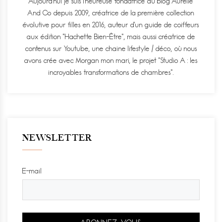
Aujourd'hui je suis l'heureuse fondatrice du blog Aurélie
And Co depuis 2009, créatrice de la première collection
évolutive pour filles en 2016, auteur d'un guide de coiffeurs
aux édition "Hachette Bien-Être", mais aussi créatrice de
contenus sur Youtube, une chaine lifestyle / déco, où nous
avons crée avec Morgan mon mari, le projet "Studio A : les
incroyables transformations de chambres".
NEWSLETTER
E-mail