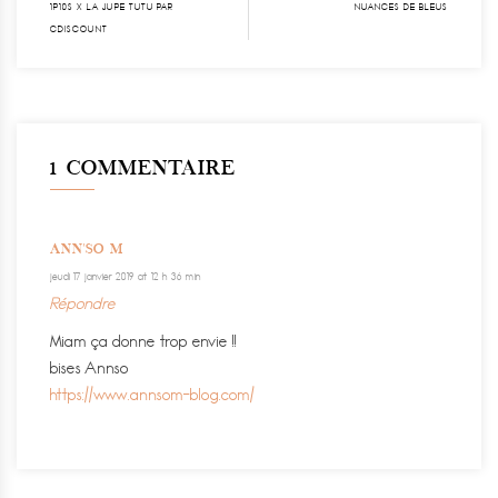
1P10S X LA JUPE TUTU PAR
NUANCES DE BLEUS
CDISCOUNT
1 COMMENTAIRE
ANN'SO M
jeudi 17 janvier 2019 at 12 h 36 min
Répondre
Miam ça donne trop envie !!
bises Annso
https://www.annsom-blog.com/