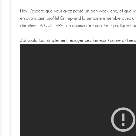
Hey! J’espère que vous avez passé un bon week-end, et que vous 
en avons bien profité! On reprend la semaine ensemble avec une 
dernière. LA CUILLÈRE : un accessoire « cool » et « pratique » 
J’ai voulu tout simplement, essayer ces fameux « conseils » beaut