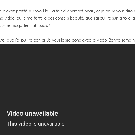
avez profité du soleil! Ici il a fait divinement beau, et je peux vous dire
vidéo, où je me tente à des conseils beauté, que j’ai pu lire sur la toile 
pour se maquiller… ah ouais?
é, que j’ai pu lire par ici. Je vous laisse donc avec la vidéo! Bonne semaine