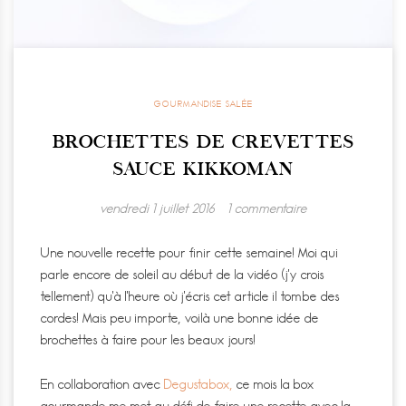
GOURMANDISE SALÉE
BROCHETTES DE CREVETTES
SAUCE KIKKOMAN
vendredi 1 juillet 2016
1 commentaire
Une nouvelle recette pour finir cette semaine! Moi qui
parle encore de soleil au début de la vidéo (j’y crois
tellement) qu’à l’heure où j’écris cet article il tombe des
cordes! Mais peu importe, voilà une bonne idée de
brochettes à faire pour les beaux jours!
En collaboration avec
Degustabox,
ce mois la box
gourmande me met au défi de faire une recette avec la