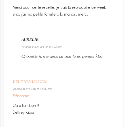
Merci pour cette recette, je vais la reproduire ce week
end, j’ai ma petite famille à la maison, merci.
AURÉLIE
vendredi 10 avril 2015 at 12 h 32 min
Chouette tu me diras ce que tu en penses ;) biz
DELTREYLICIOUS
vendredi 10 avril 2015 at 11 h 00 min
Répondre
Ca a l’air bon !!!
Deltreylicious