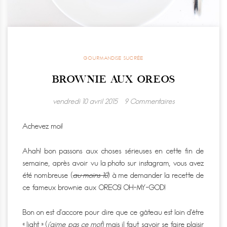
GOURMANDISE SUCRÉE
BROWNIE AUX OREOS
vendredi 10 avril 2015
9 Commentaires
Achevez moi!
Ahah! bon passons aux choses sérieuses en cette fin de
semaine, après avoir vu la photo sur instagram, vous avez
été nombreuse (
au moins 10
) à me demander la recette de
ce fameux brownie aux OREOS! OH-MY-GOD!
Bon on est d’accore pour dire que ce gâteau est loin d’être
« light » (
j’aime pas ce mot
) mais il faut savoir se faire plaisir