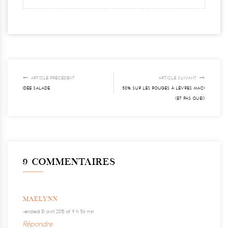
ARTICLE PRÉCÉDENT
ARTICLE SUIVANT
IDÉE SALADE
50% SUR LES ROUGES À LÈVRES MAC!
(ET PAS QUE!)
9 COMMENTAIRES
MAELYNN
vendredi 10 avril 2015 at 9 h 56 min
Répondre