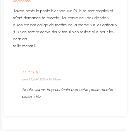
Répondre
J’avais poste la photo hier soir sur IG. Ils se sont regales et
m’ont demande ta recette. J’ai convaincu des irlandais
qu’on est pas oblige de mettre de la creme sur les gateaux
;) Ils s’en sont resservis deux fois. il n’en restait plus pour les
derniers.
mille mercis !!!
AURÉLIE
samedi 11 juillet 2015 at 1 h 20 min
Ahhhh super trop contente que cette petite recette
plaise :) Biz