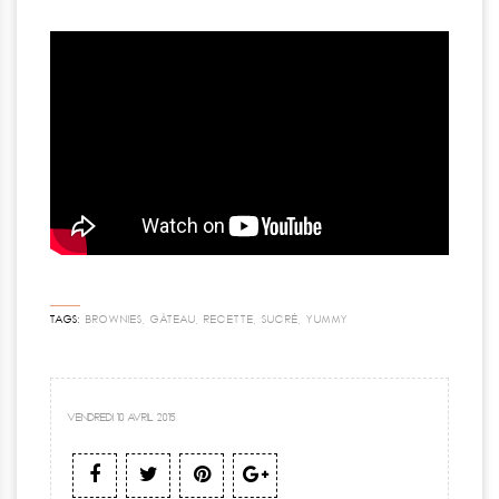
TAGS:
BROWNIES
,
GÂTEAU
,
RECETTE
,
SUCRÉ
,
YUMMY
VENDREDI 10 AVRIL 2015