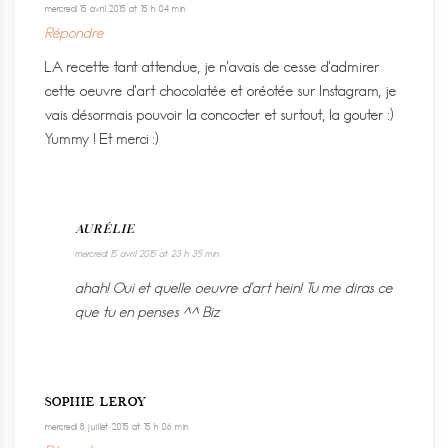
mercredi 15 avril 2015 at 15 h 04 min
Répondre
LA recette tant attendue, je n’avais de cesse d’admirer
cette oeuvre d’art chocolatée et oréotée sur Instagram, je
vais désormais pouvoir la concocter et surtout, la gouter :)
Yummy ! Et merci :)
AURÉLIE
mercredi 15 avril 2015 at 23 h 35 min
ahah! Oui et quelle oeuvre d’art hein! Tu me diras ce
que tu en penses ^^ Biz
SOPHIE LEROY
mercredi 8 juillet 2015 at 15 h 06 min