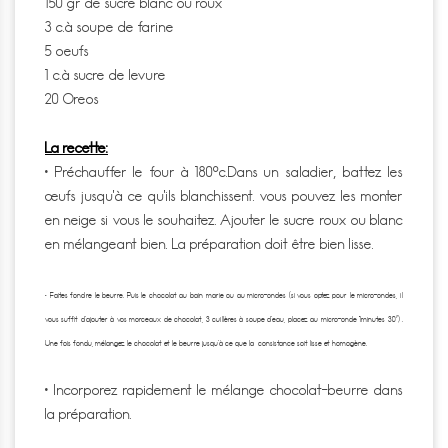
150 gr de sucre blanc ou roux
3 c.à soupe de farine
5 oeufs
1 c.à sucre de levure
20 Oreos
La recette:
• Préchauffer le four à 180°c.Dans un saladier, battez les
œufs jusqu’à ce qu’ils blanchissent. vous pouvez les monter
en neige si vous le souhaitez. Ajouter le sucre roux ou blanc
en mélangeant bien. La préparation doit être bien lisse.
• Faites fondre le beurre. Puis le chocolat au bain marie ou au micro-ondes (si vous optez pour le micro-ondes, il
vous suffit d’ajouter à vos morceaux de chocolat, 3 cuillères à soupe d’eau, placez au micro-onde 1minutes 30′) .
Une fois fondu, mélangez le chocolat et le beurre jusqu’à ce que la consistance soit lisse et homogène.
• Incorporez rapidement le mélange chocolat-beurre dans
la préparation.