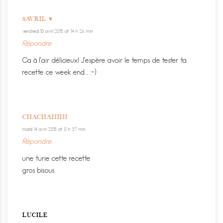
8AVRIL ♥.
vendredi 10 avril 2015 at 14 h 26 min
Répondre
Ca à l’air délicieux! J’espère avoir le temps de tester ta
recette ce week end… :-)
CHACHAHIHI
mardi 14 avril 2015 at 0 h 37 min
Répondre
une turie cette recette
gros bisous
LUCILE