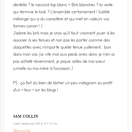
dentelle ? le raccord top blanc + Birk blanches ? la veste
qui termine le look ? L’ensemble certainement ! Subtile
mélange qui a du caractère et qui met en valeurs vos
formes canon ! :)
J’adore les birk mais je crois qu’il faut vraiment jouer à les
associer à ses tenues et non pas les porter comme des
claquettes avec n’importe quelle tenue justement… bon
dans mon cas j’ai vite mal aux pieds avec donc je n’en ai
pas acheté récemment, je pique celles de ma soeur
jumelle ou ma mère à l’occasion ;)
PS : ça fait du bien de lâcher un peu instagram au profit
d’un « tour » sur les blogs !
SAM COLLIN
mardi 11 septembre 2018 at 19 h 37 min
Répondre