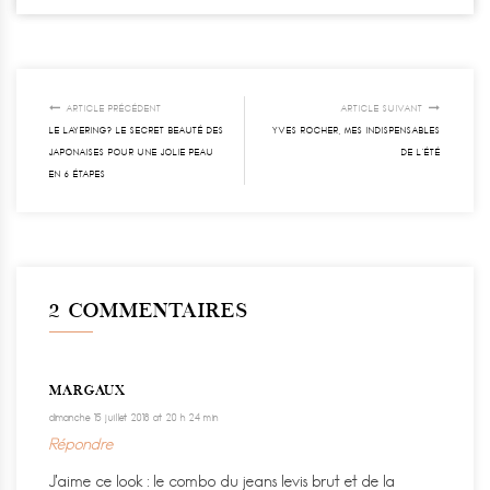
ARTICLE PRÉCÉDENT
ARTICLE SUIVANT
LE LAYERING? LE SECRET BEAUTÉ DES
YVES ROCHER, MES INDISPENSABLES
JAPONAISES POUR UNE JOLIE PEAU
DE L’ÉTÉ
EN 6 ÉTAPES
2 COMMENTAIRES
MARGAUX
dimanche 15 juillet 2018 at 20 h 24 min
Répondre
J’aime ce look : le combo du jeans levis brut et de la