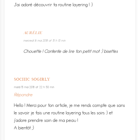
J’ai adoré découvrir ta routine layering ! :)
AURÉLIE
mercredi 16 mai 2018 at 15 h 10 min
Chouette ! Contente de lire ton petit mot :) bisettes
SOCHIC SOGIRLY
mardi 15 mai 2018 at 22 h 50 min
Répondre
Hello ! Merci pour ton article, je me rends compte que sans
le savoir je fais une routine layering tous les soirs :) et
j’adore prendre soin de ma peau !
A bientôt ;)