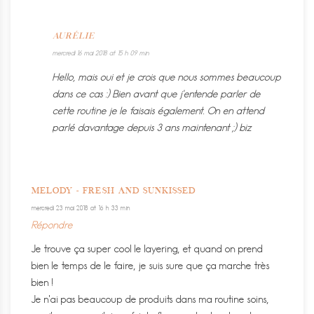
AURÉLIE
mercredi 16 mai 2018 at 15 h 09 min
Hello, mais oui et je crois que nous sommes beaucoup
dans ce cas :) Bien avant que j’entende parler de
cette routine je le faisais également. On en attend
parlé davantage depuis 3 ans maintenant ;) biz
MELODY - FRESH AND SUNKISSED
mercredi 23 mai 2018 at 16 h 33 min
Répondre
Je trouve ça super cool le layering, et quand on prend
bien le temps de le faire, je suis sure que ça marche très
bien !
Je n’ai pas beaucoup de produits dans ma routine soins,