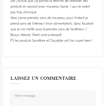
car j’avoue que j’ai parfois la flemme de chercher des
produits en accord avec ma peau (acné…) qui ne soient
pas trop chimique.
Mais j’aime prendre soins de ma peau, pour l’instant je
prend soins de l’intérieur (mon alimentation), donc faudrait
que je me mette aussi à prendre soins de l’extérieur ;)
Bisous, Melody (fresh and sunkissed)
PS: les produits Sanoflore et Caudalie ont l’air super bien !
LAISSEZ UN COMMENTAIRE