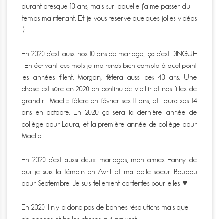
durant presque 10 ans, mais sur laquelle j’aime passer du
temps maintenant. Et je vous reserve quelques jolies vidéos
:)
En 2020 c’est aussi nos 10 ans de mariage, ça c’est DINGUE
! En écrivant ces mots je me rends bien compte à quel point
les années filent. Morgan, fêtera aussi ces 40 ans. Une
chose est sûre en 2020 on continu de vieillir et nos filles de
grandir. Maelle fêtera en février ses 11 ans, et Laura ses 14
ans en octobre. En 2020 ça sera la dernière année de
collège pour Laura, et la première année de collège pour
Maelle.
En 2020 c’est aussi deux mariages, mon amies Fanny de
qui je suis la témoin en Avril et ma belle soeur Boubou
pour Septembre. Je suis tellement contentes pour elles ♥
En 2020 il n’y a donc pas de bonnes résolutions mais que
de bonnes et belles choses qui arrivent.