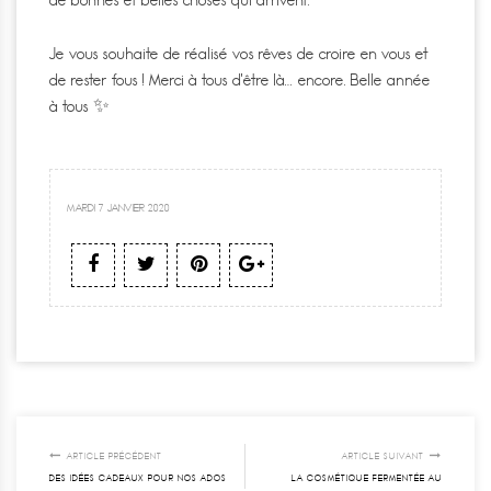
Je vous souhaite de réalisé vos rêves de croire en vous et
de rester fous ! Merci à tous d’être là… encore. Belle année
à tous ✨
MARDI 7 JANVIER 2020
ARTICLE PRÉCÉDENT
ARTICLE SUIVANT
DES IDÉES CADEAUX POUR NOS ADOS
LA COSMÉTIQUE FERMENTÉE AU