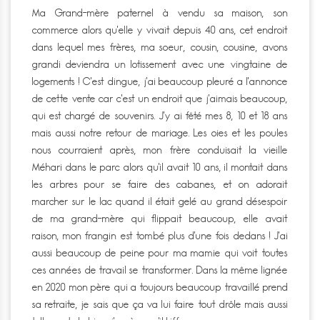
Ma Grand-mère paternel à vendu sa maison, son
commerce alors qu’elle y vivait depuis 40 ans, cet endroit
dans lequel mes frères, ma soeur, cousin, cousine, avons
grandi deviendra un lotissement avec une vingtaine de
logements ! C’est dingue, j’ai beaucoup pleuré a l’annonce
de cette vente car c’est un endroit que j’aimais beaucoup,
qui est chargé de souvenirs. J’y ai fêté mes 8, 10 et 18 ans
mais aussi notre retour de mariage. Les oies et les poules
nous courraient après, mon frère conduisait la vieille
Méhari dans le parc alors qu’il avait 10 ans, il montait dans
les arbres pour se faire des cabanes, et on adorait
marcher sur le lac quand il était gelé au grand désespoir
de ma grand-mère qui flippait beaucoup, elle avait
raison, mon frangin est tombé plus d’une fois dedans ! J’ai
aussi beaucoup de peine pour ma mamie qui voit toutes
ces années de travail se transformer. Dans la même lignée
en 2020 mon père qui a toujours beaucoup travaillé prend
sa retraite, je sais que ça va lui faire tout drôle mais aussi