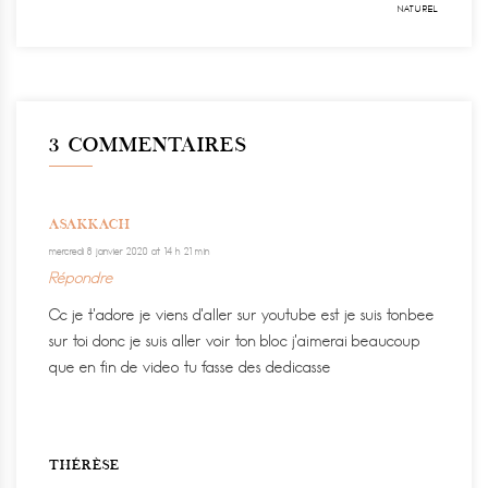
NATUREL
3 COMMENTAIRES
ASAKKACH
mercredi 8 janvier 2020 at 14 h 21 min
Répondre
Cc je t’adore je viens d’aller sur youtube est je suis tonbee
sur toi donc je suis aller voir ton bloc j’aimerai beaucoup
que en fin de video tu fasse des dedicasse
THÉRÈSE