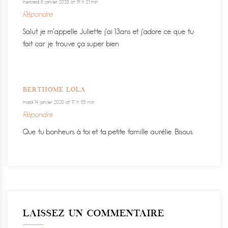
mercredi 8 janvier 2020 at 19 h 21 min
Répondre
Salut je m’appelle Juliette j’ai 13ans et j’adore ce que tu
fait car je trouve ça super bien
BERTHOME LOLA
mardi 14 janvier 2020 at 17 h 55 min
Répondre
Que tu bonheurs à toi et ta petite famille aurélie. Bisous
LAISSEZ UN COMMENTAIRE