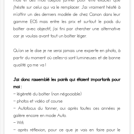
j’hésite sur celui qui va le remplacer. J’ai vraiment hésité à
m’offrir un des derniers modèle de chez Canon dans leur
gamme EOS mais entre les prix et surtout le poids du
boîtier avec objectif, j’ai fini par chercher une alternative
car je voulais avant tout un boîtier léger.
Qu’on se le dise je ne serai jamais une experte en photo, à
partir du moment où celles-ci sont lumineuses et de bonne
qualité ça me va !
J’ai donc rassemblé les points qui étaient importants pour
moi :
– légèreté du boîtier (non négociable)
– photos et vidéo of course
– Autofocus du tonner, oui après toutes ces années je
galère encore en mode Auto.
– Wifi.
– après réflexion, pour ce que je vais en faire pour le