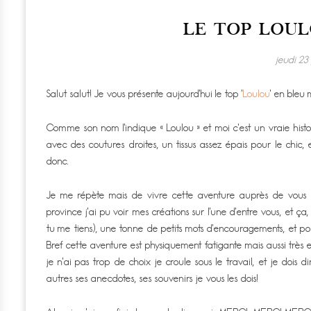
LE TOP LOUL
jeudi 23 
Salut salut! Je vous présente aujourd’hui le top ‘
Loulou
‘ en bleu 
Comme son nom l’indique « Loulou » et moi c’est un vraie hist
avec des coutures droites, un tissus assez épais pour le chic
donc.
Je me répète mais de vivre cette aventure auprès de vous c’
province j’ai pu voir mes créations sur l’une d’entre vous, et 
tu me tiens), une tonne de petits mots d’encouragements, et po
Bref cette aventure est physiquement fatigante mais aussi très
je n’ai pas trop de choix je croule sous le travail, et je do
autres ses anecdotes, ses souvenirs je vous les dois!