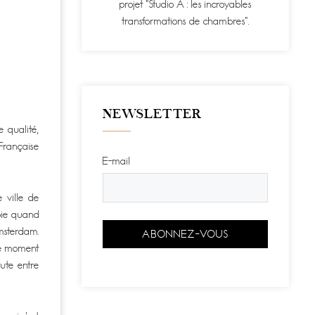
projet "Studio A : les incroyables
transformations de chambres".
NEWSLETTER
e qualité,
 Française
E-mail
 ville de
joie quand
Amsterdam.
 ce moment
oute entre