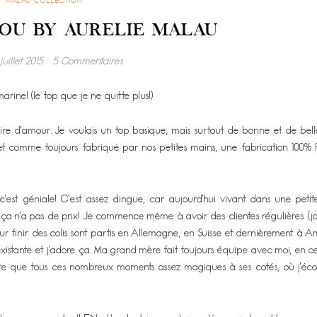
MALAU COLLECTION
OU BY AURELIE MALAU
juillet 2015
5 Commentaires
marine! (le top que je ne quitte plus!)
oire d’amour. Je voulais un top basique, mais surtout de bonne et de bell
, et comme toujours fabriqué par nos petites mains, une fabrication 100%
est géniale! C’est assez dingue, car aujourd’hui vivant dans une petite
ça, ça n’a pas de prix! Je commence même à avoir des clientes régulières (
ur finir des colis sont partis en Allemagne, en Suisse et dernièrement à 
 existante et j’adore ça. Ma grand mère fait toujours équipe avec moi, en
is dire que tous ces nombreux moments assez magiques à ses cotés, où j’éc