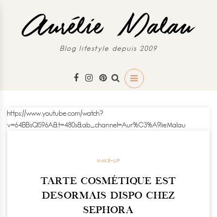
Blog lifestyle depuis 2009
https://www.youtube.com/watch?
v=64BBsQlS96A&t=480s&ab_channel=Aur%C3%A9lieMalau
MAKE-UP
TARTE COSMÉTIQUE EST
DESORMAIS DISPO CHEZ
SEPHORA