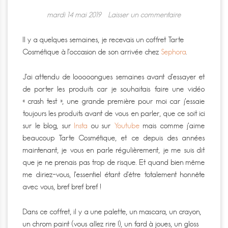
mardi 14 mai 2019
Laisser un commentaire
Il y a quelques semaines, je recevais un coffret Tarte
Cosmétique à l’occasion de son arrivée chez
Sephora
.
J’ai attendu de looooongues semaines avant d’essayer et
de porter les produits car je souhaitais faire une vidéo
« crash test », une grande première pour moi car j’essaie
toujours les produits avant de vous en parler, que ce soit ici
sur le blog, sur
Insta
ou sur
Youtube
mais comme j’aime
beaucoup Tarte Cosmétique, et ce depuis des années
maintenant, je vous en parle régulièrement, je me suis dit
que je ne prenais pas trop de risque. Et quand bien même
me diriez-vous, l’essentiel étant d’être totalement honnête
avec vous, bref bref bref !
Dans ce coffret, il y a une palette, un mascara, un crayon,
un chrom paint (vous allez rire !), un fard à joues, un gloss