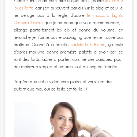
« fade », inutile de vous dire à quel point j’adore
les fard à
joues Tarte
car j’en ai souvent parlais sur le blog et celui-ci
ne déroge pas à la règle. J’adore
le mascara Lights,
Camera, Lashes
que je ne peux que vous recommander, il
allonge parfaitement les cils et donne du volume, en
revanche je n’aime pas le packaging que je ne trouve pas
pratique. Quand à la palette
Tartelette is Bloom
, ça reste
d’après moi une bonne première palette à avoir car ce
sont des fards faciles à porter, comme des basiques, pour
des make-up simples et naturels tout au long de l’année.
J’espère que cette vidéo vous plaira, et vous fera rire
autant que moi, oui ce teste est folklo :)