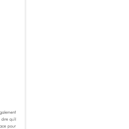
également
dire qu’il
icace pour