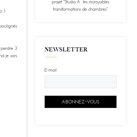
projet "Studio A : les incroyables
transformations de chambres".
 :)
 soulignés
s perdre 3
NEWSLETTER
d je sors
E-mail