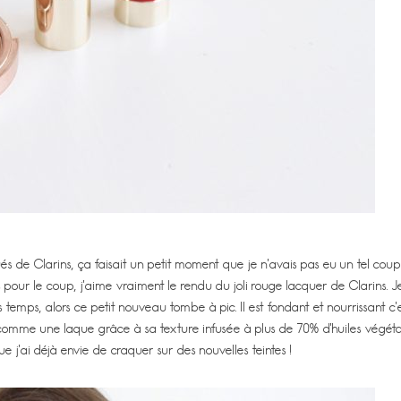
s de Clarins, ça faisait un petit moment que je n’avais pas eu un tel cou
pour le coup, j’aime vraiment le rendu du joli rouge lacquer de Clarins. J
 temps, alors ce petit nouveau tombe à pic. Il est fondant et nourrissant c’
ant comme une laque grâce à sa texture infusée à plus de 70% d’huiles végétal
e j’ai déjà envie de craquer sur des nouvelles teintes !