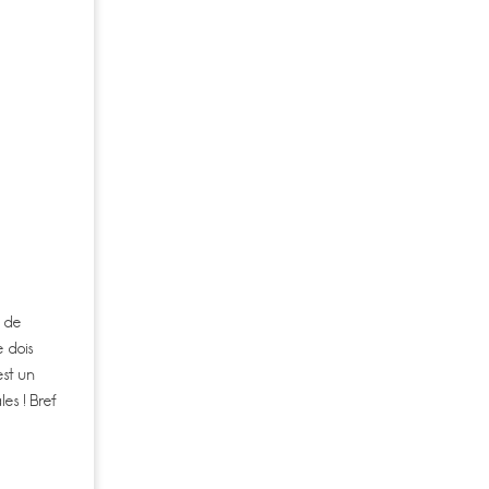
p de
e dois
est un
es ! Bref