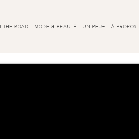
N THE ROAD
MODE & BEAUTÉ
UN PEU+
À PROPOS